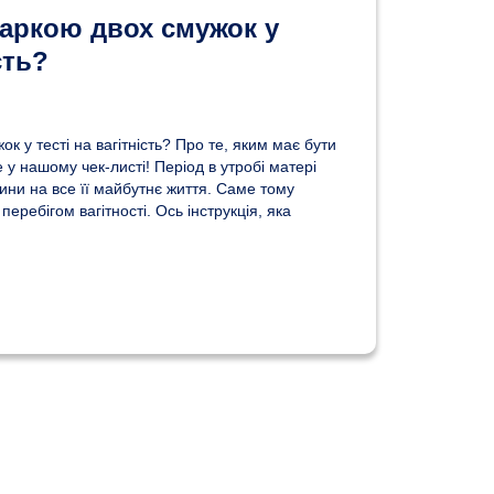
аркою двох смужок у
сть?
к у тесті на вагітність? Про те, яким має бути
 у нашому чек-листі! Період в утробі матері
ини на все її майбутнє життя. Саме тому
еребігом вагітності. Ось інструкція, яка