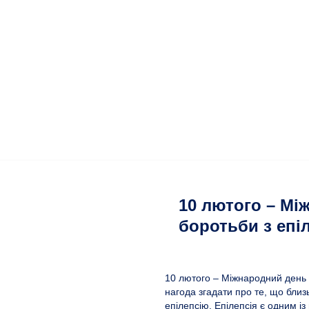
10 лютого – Мі
боротьби з епі
10 лютого – Міжнародний день 
нагода згадати про те, що близь
епілепсію. Епілепсія є одним 