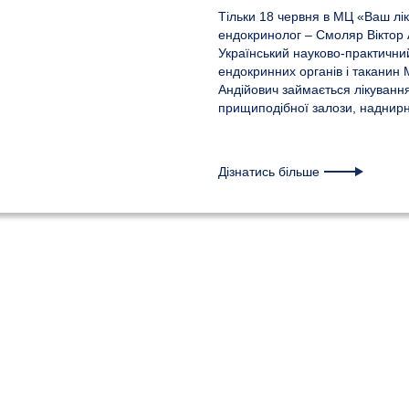
Тільки 18 червня в МЦ «Ваш лік
ендокринолог – Смоляр Віктор А
Український науково-практичний
ендокринних органів і таканин 
Андійович займається лікуванн
прищиподібної залози, наднирни
Дізнатись більше