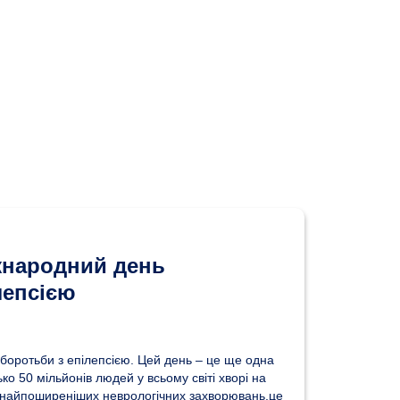
жнародний день
лепсією
боротьби з епілепсією. Цей день – це ще одна
ко 50 мільйонів людей у всьому світі хворі на
із найпоширеніших неврологічних захворювань,це