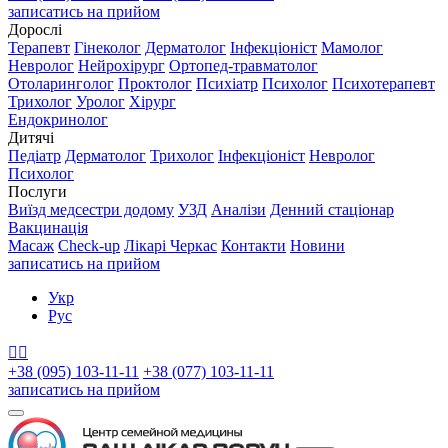
записатись на прийом
Дорослі
Терапевт
Гінеколог
Дерматолог
Інфекціоніст
Мамолог
Невролог
Нейрохірург
Ортопед-травматолог
Отоларинголог
Проктолог
Психіатр
Психолог
Психотерапевт
Трихолог
Уролог
Хірург
Ендокринолог
Дитячі
Педіатр
Дерматолог
Трихолог
Інфекціоніст
Невролог
Психолог
Послуги
Виїзд медсестри додому
УЗД
Аналізи
Денний стаціонар
Вакцинація
Масаж
Check-up
Лікарі Черкас
Контакти
Новини
записатись на прийом
Укр
Рус


+38 (095) 103-11-11
+38 (077) 103-11-11
записатись на прийом