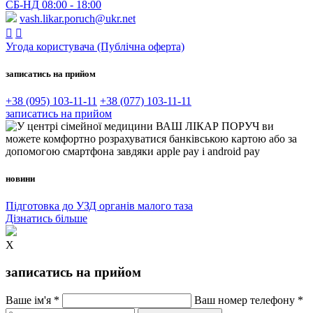
СБ-НД
08:00 - 18:00
vash.likar.poruch@ukr.net


Угода користувача (Публічна оферта)
записатись на прийом
+38 (095) 103-11-11
+38 (077) 103-11-11
записатись на прийом
новини
Підготовка до УЗД органів малого таза
Дізнатись більше
X
записатись на прийом
Ваше ім'я *
Ваш номер телефону *