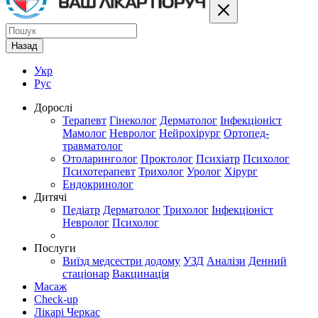
Назад
Укр
Рус
Дорослі
Терапевт
Гінеколог
Дерматолог
Інфекціоніст
Мамолог
Невролог
Нейрохірург
Ортопед-
травматолог
Отоларинголог
Проктолог
Психіатр
Психолог
Психотерапевт
Трихолог
Уролог
Хірург
Ендокринолог
Дитячі
Педіатр
Дерматолог
Трихолог
Інфекціоніст
Невролог
Психолог
Послуги
Виїзд медсестри додому
УЗД
Аналізи
Денний
стаціонар
Вакцинація
Масаж
Check-up
Лікарі Черкас