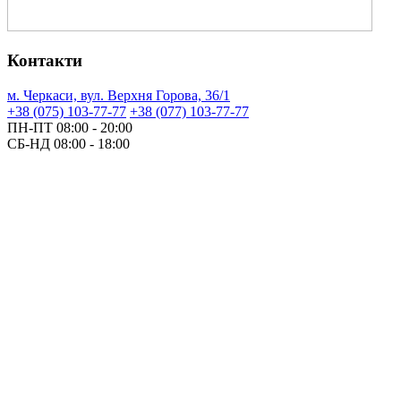
Контакти
м. Черкаси, вул. Верхня Горова, 36/1
+38 (075) 103-77-77
+38 (077) 103-77-77
ПН-ПТ
08:00 - 20:00
СБ-НД
08:00 - 18:00
записатись на прийом
Privacy policy
Public ofter
© 2025 Ваш лікар поруч. All materials are copyrighted.
Ваше ім`я *
Ваш номер телефону *