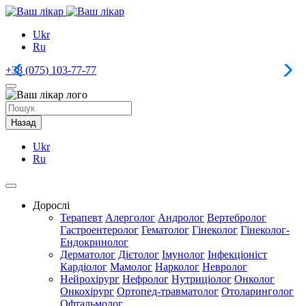
Ukr
Ru
+38 (075) 103-77-77
+
Назад
Ukr
Ru
Дорослі
Терапевт
Алерголог
Андролог
Вертебролог
Гастроентеролог
Гематолог
Гінеколог
Гінеколог-
Ендокринолог
Дерматолог
Дієтолог
Імунолог
Інфекціоніст
Кардіолог
Мамолог
Нарколог
Невролог
Нейрохірург
Нефролог
Нутриціолог
Онколог
Онкохірург
Ортопед-травматолог
Отоларинголог
Офтальмолог