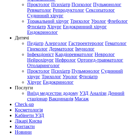
Проктолог
Психіатр
Психолог
Пульмонолог
Ревматолог
Репродуктолог
Сексопатолог
Судинний хірург
Торакальний хірург
Трихолог
Уролог
Флеболог
Фтизіатр
Хірург
Ендокринний хірург
Ендокринолог
Дитячі
Педіатр
Алерголог
Гастроентеролог
Гематолог
Гінеколог
Дерматолог
Імунолог
Інфекціоніст
Кардіоревматолог
Невролог
Нейрохірург
Нефролог
Ортопед-травматолог
Отоларинголог
Проктолог
Психіатр
Пульмонолог
Судинний
хірург
Трихолог
Уролог
Фтизіатр
Хірург
Ендокринолог
Послуги
Виїзд медсестри додому
УЗД
Аналізи
Денний
стаціонар
Вакцинація
Масаж
Check-up
Косметологія
Кабінети УЗД
Лікарі Києва
Контакти
Новини