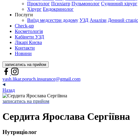
Проктолог
Психіатр
Пульмонолог
Судинний хірург
Хірург
Ендокринолог
Послуги
Виїзд медсестри додому
УЗД
Аналізи
Денний стаці
Check-up
Косметологія
Кабінети УЗД
Лікарі Києва
Контакти
Новини
записатись на прийом
vash.likar.poruch.insurance@gmail.com
Назад
записатись на прийом
Сердита Ярослава Сергіївна
Нутриціолог