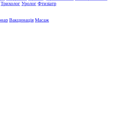
Трихолог
Уролог
Фтизіатр
онар
Вакцинація
Масаж