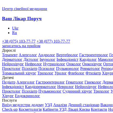
Центр сімейної медицини
Ваш Лікар Поруч
Ukr
Ru
+38 (075) 103-77-77
+38 (077) 103-77-77
записатись на прийом
Дорослі
Терапевт
Алерголог
Андролог
Вертебролог
Гастроентеролог
Г
Дерматолог
Дієтолог
Імунолог
Інфекціоніст
Кардіолог
Мамоло
Нейрохірург
Нефролог
Нутриціолог
Онколог
Онкохірург
Орто
Проктолог
Психіатр
Психолог
Пульмонолог
Ревматолог
Репро
Торакальний хірург
Трихолог
Уролог
Флеболог
Фтизіатр
Хірур
Дитячі
Педіатр
Алерголог
Гастроентеролог
Гематолог
Гінеколог
Дерма
Інфекціоніст
Кардіоревматолог
Невролог
Нейрохірург
Нефроло
Проктолог
Психіатр
Пульмонолог
Судинний хірург
Трихолог
У
Хірург
Ендокринолог
Послуги
Виїзд медсестри додому
УЗД
Аналізи
Денний стаціонар
Вакцин
Check-up
Косметологія
Кабінети УЗД
Лікарі Києва
Контакти
Но