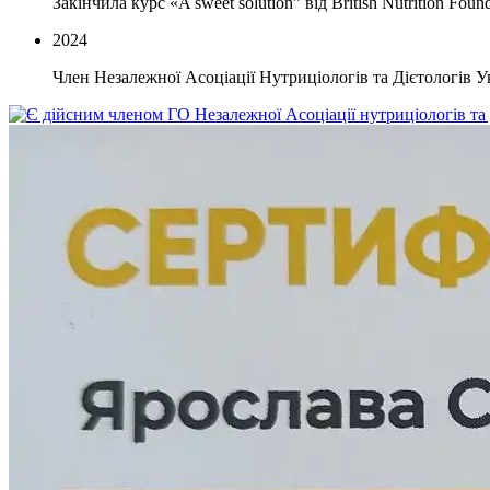
Закінчила курс «A sweet solution” від British Nutrition Found
2024
Член Незалежної Асоціації Нутриціологів та Дієтологів 