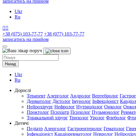
записатись на прийом
Ukr
Ru


+38 (075) 103-77-77
+38 (077) 103-77-77
записатись на прийом
Назад
Ukr
Ru
Дорослі
Терапевт
Алерголог
Андролог
Вертебролог
Гастрое
Дерматолог
Дієтолог
Імунолог
Інфекціоніст
Кардіо
Нейрохірург
Нефролог
Нутриціолог
Онколог
Онкох
Проктолог
Психіатр
Психолог
Пульмонолог
Ревмат
Торакальний хірург
Трихолог
Уролог
Флеболог
Фти
Дитячі
Педіатр
Алерголог
Гастроентеролог
Гематолог
Гіне
Інфекціоніст
Кардіоревматолог
Невролог
Нейрохір