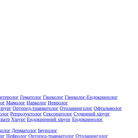
нтеролог
Гематолог
Гінеколог
Гінеколог-Ендокринолог
лог
Мамолог
Нарколог
Невролог
ірург
Ортопед-травматолог
Отоларинголог
Офтальмолог
олог
Репродуктолог
Сексопатолог
Судинний хірург
зіатр
Хірург
Ендокринний хірург
Ендокринолог
колог
Дерматолог
Імунолог
ург
Нефролог
Ортопед-травматолог
Отоларинголог