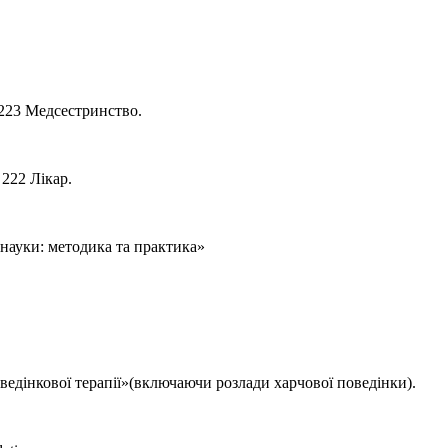
 223 Медсестринство.
222 Лікар.
науки: методика та практика»
едінкової терапії»(включаючи розлади харчової поведінки).