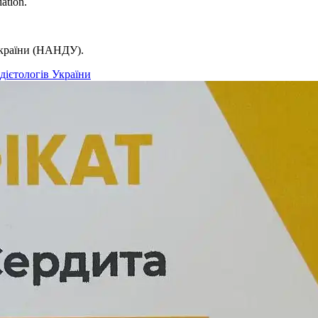
ation.
України (НАНДУ).