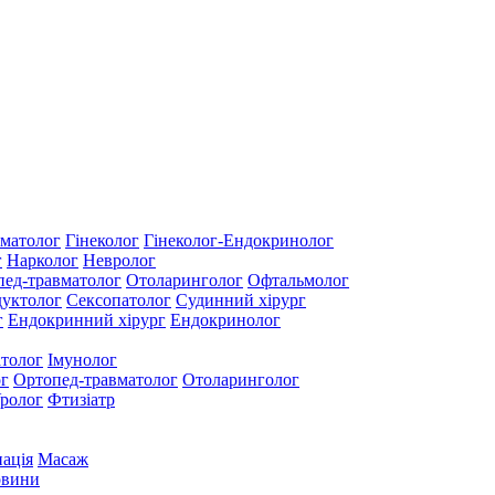
ематолог
Гінеколог
Гінеколог-Ендокринолог
г
Нарколог
Невролог
пед-травматолог
Отоларинголог
Офтальмолог
дуктолог
Сексопатолог
Судинний хірург
г
Ендокринний хірург
Ендокринолог
толог
Імунолог
г
Ортопед-травматолог
Отоларинголог
ролог
Фтизіатр
ація
Масаж
вини