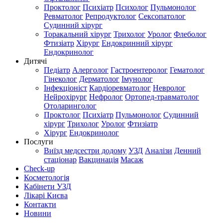
Проктолог
Психіатр
Психолог
Пульмонолог
Ревматолог
Репродуктолог
Сексопатолог
Судинний хірург
Торакальний хірург
Трихолог
Уролог
Флеболог
Фтизіатр
Хірург
Ендокринний хірург
Ендокринолог
Дитячі
Педіатр
Алерголог
Гастроентеролог
Гематолог
Гінеколог
Дерматолог
Імунолог
Інфекціоніст
Кардіоревматолог
Невролог
Нейрохірург
Нефролог
Ортопед-травматолог
Отоларинголог
Проктолог
Психіатр
Пульмонолог
Судинний
хірург
Трихолог
Уролог
Фтизіатр
Хірург
Ендокринолог
Послуги
Виїзд медсестри додому
УЗД
Аналізи
Денний
стаціонар
Вакцинація
Масаж
Check-up
Косметологія
Кабінети УЗД
Лікарі Києва
Контакти
Новини