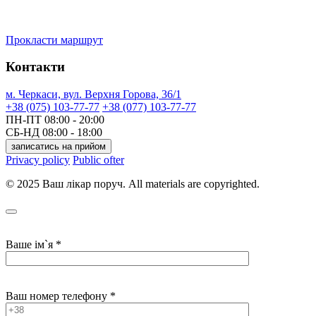
Прокласти маршрут
Контакти
м. Черкаси, вул. Верхня Горова, 36/1
+38 (075) 103-77-77
+38 (077) 103-77-77
ПН-ПТ
08:00 - 20:00
СБ-НД
08:00 - 18:00
записатись на прийом
Privacy policy
Public ofter
© 2025 Ваш лікар поруч. All materials are copyrighted.
Ваше ім`я *
Ваш номер телефону *