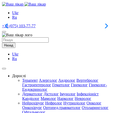
Ukr
Ru
+38 (075) 103-77-77
+
Назад
Ukr
Ru
Дорослі
Терапевт
Алерголог
Андролог
Вертебролог
Гастроентеролог
Гематолог
Гінеколог
Гінеколог-
Ендокринолог
Дерматолог
Дієтолог
Імунолог
Інфекціоніст
Кардіолог
Мамолог
Нарколог
Невролог
Нейрохірург
Нефролог
Нутриціолог
Онколог
Онкохірург
Ортопед-травматолог
Отоларинголог
Офтальмолог