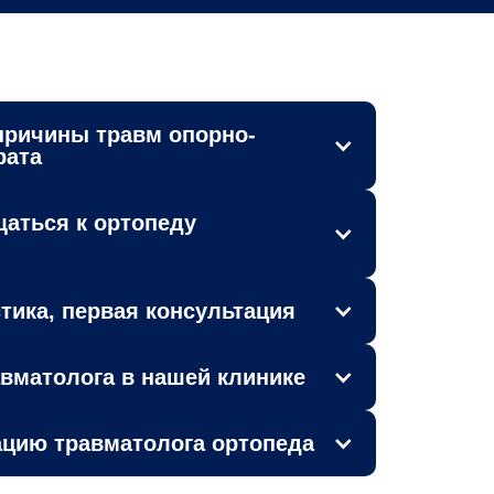
причины травм опорно-
рата
щаться к ортопеду
тика, первая консультация
авматолога в нашей клинике
ацию травматолога ортопеда