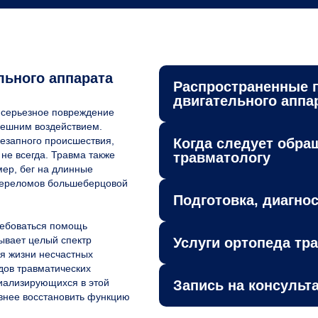
льного аппарата
Распространенные 
двигательного аппа
 серьезное повреждение
внешним воздействием.
незапного происшествия,
Когда следует обра
не всегда. Травма также
травматологу
мер, бег на длинные
 переломов большеберцовой
Подготовка, диагнос
ребоваться помощь
тывает целый спектр
Услуги ортопеда тр
я жизни несчастных
дов травматических
циализирующихся в этой
Запись на консульт
ивнее восстановить функцию