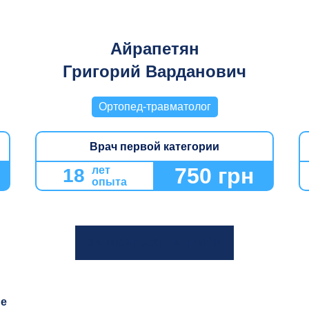
Айрапетян
Григорий Варданович
Ортопед-травматолог
Врач первой категории
750 грн
лет
18
опыта
ЗАПИСАТЬСЯ НА ПРИЁМ
е